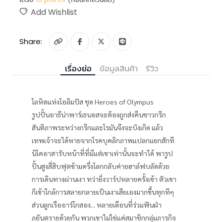
Add Wishlist
Share:
เรื่องย่อ
ข้อมูลสินค้า
รีวิว
โลหิตแห่งโอลิมปัส ชุด Heroes of Olympus
รูปปั้นอาธีน่าพาร์เธนอสจะต้องถูกส่งคืนชาวกรีก
สันติภาพระหว่างกรีกและโรมันจึงจะบังเกิด แล้ว
เทพเจ้าจะได้หายจากโรคบุคลิกภาพแปลกแยกสักที
นิโคอาสารับหน้าที่ที่มีแต่เขาเท่านั้นจะทำได้ พารูป
ปั้นสูงสี่สิบฟุตข้ามครึ่งโลกกลับค่ายฮาล์ฟบลัดด้วย
การเดินทางผ่านเงา ทว่ายิ่งวาร์ปหลายครั้งเข้า ตัวเขา
ก็เข้าใกล้การสลายกลายเป็นเงาเสียเองมากขึ้นทุกทีๆ
ส่วนลูกเรืออาร์โกสอง... หลายเดือนที่ร่วมฟันฝ่า
ภยันตรายด้วยกัน พวกเขาไม่ใช่แค่สมาชิกกลุ่มภารกิจ