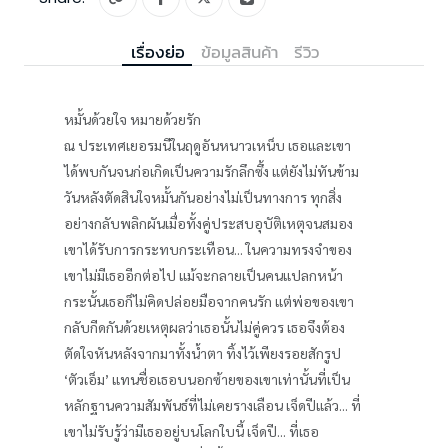
เรื่องย่อ
ข้อมูลสินค้า
รีวิว
หมั้นด้วยใจ หมายด้วยรัก
ณ ประเทศเยอรมนีในฤดูอันหนาวเหน็บ เธอและเขา
ได้พบกันจนก่อเกิดเป็นความรักลึกซึ้ง แต่ยังไม่ทันข้าม
วันหลังตัดสินใจหมั้นกันอย่างไม่เป็นทางการ ทุกสิ่ง
อย่างกลับพลิกผันเมื่อทั้งคู่ประสบอุบัติเหตุจนสมอง
เขาได้รับการกระทบกระเทือน... ในความทรงจำของ
เขาไม่มีเธออีกต่อไป แม้จะกลายเป็นคนแปลกหน้า
กระนั้นเธอก็ไม่คิดปล่อยมือจากคนรัก แต่พ่อของเขา
กลับกีดกันด้วยเหตุผลว่าเธอนั้นไม่คู่ควร เธอจึงต้อง
ตัดใจหันหลังจากมาทั้งน้ำตา ทิ้งไว้เพียงรอยสักรูป
‘ตัวเอ็ม’ แทนชื่อเธอบนอกซ้ายของเขาเท่านั้นที่เป็น
หลักฐานความสัมพันธ์ที่ไม่เคยรางเลือน เจ็ดปีแล้ว... ที่
เขาไม่รับรู้ว่ามีเธออยู่บนโลกใบนี้ เจ็ดปี... ที่เธอ