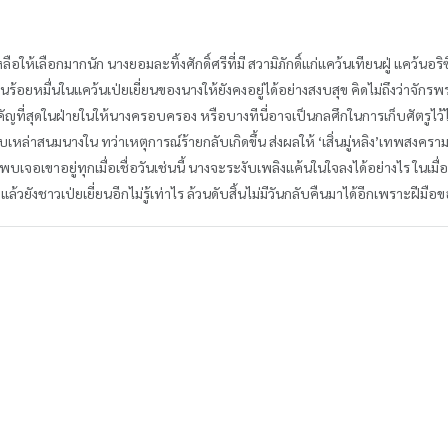
ือให้เลือกมากนัก นางยอมละทิ้งศักดิ์ศรีที่มี สวามิภักดิ์แก่แคว้นเทียนฝู่ แคว้นอริ
้อยหมื่นในแคว้นเป่ยเยี่ยนของนางให้ยังคงอยู่ได้อย่างสงบสุข คิดไม่ถึงว่าจักรพร
ญที่สุดในฝ่ายในให้นางครอบครอง หรือบางทีนี่อาจเป็นกลศึกในการเก็บศัตรูไว้ไม
ับเหล่าสนมนางใน ทว่าเหตุการณ์ร้ายกลับเกิดขึ้น ส่งผลให้ ‘เสิ่นมู่หลิง’เทพสงคราม
จอเขาอยู่ทุกเมื่อเชื่อวันเช่นนี้ นางจะระงับเพลิงแค้นในใจลงได้อย่างไร ในเมื่อ
ล้วยังชาวเป่ยเยี่ยนอีกไม่รู้เท่าไร ล้วนดับสิ้นไม่มีวันกลับคืนมาได้อีกเพราะฝีมือ