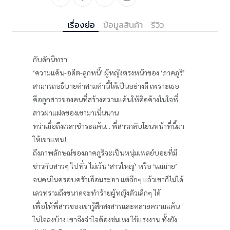
เรื่องย่อ
ข้อมูลสินค้า
รีวิว
กับดักนิทรา
‘ความแค้น-อดีต-ลูกหนี้’ ผู้หญิงตรงหน้าของ ‘ภาคภูริ’
สามารถอธิบายคำสามคำนี้ได้เป็นอย่างดี เพราะเธอ
คือลูกสาวของคนที่สร้างความแค้นให้ติดค้างในใจพี่
สาวฝาแฝดของเขามาเนิ่นนาน
ทว่าเมื่อถึงเวลาชำระแค้น... พี่สาวกลับโยนหน้าที่นี้มา
ให้เขาแทน!
ถึงภาพลักษณ์ของภาคภูริจะเป็นหนุ่มเพลย์บอยที่มี
ข่าวกับสาวๆ ไปทั่ว ไม่เว้น ‘สาวใหญ่’ หรือ ‘แม่ม่าย’
จนคนในครอบครัวเอือมระอา แต่ลึกๆ แล้วเขาก็ไม่ได้
เลวทรามถึงขนาดจะทำร้ายผู้หญิงตัวเล็กๆ ได้
เพื่อให้พี่สาวของเขารู้สึกสงสารและคลายความแค้น
ในใจลงบ้าง เขาจึงจำใจต้องข่มเหง ใช้แรงงาน ทั้งยัง