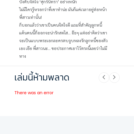
บังคับจิตใจ ‘ศุกร์นิทรา’ อย่างหนัก
ไม่มีใครรู้หรอกว่าที่เขาทำน่ะ มันก็แค่เวลาอยู่ต่อหน้า
พี่สาวเท่านั้น!
ก็บอกแล้วว่าเขาเป็นคนจิตใจดี แถมที่สำคัญลูกหนี้
แค้นคนนี้ก็ออกจะน่ารักสดใส... อ๊ะๆ แต่อย่าคิดว่าเขา
จะเป็นแบบพระเอกละครตบจูบหลงรักลูกหนี้ของตัว
เอง เอ๊ย พี่สาวนะ... ขอประกาศเอาไว้ตรงนี้เลยว่าไม่มี
ทาง
เล่มนี้ห้ามพลาด
There was an error