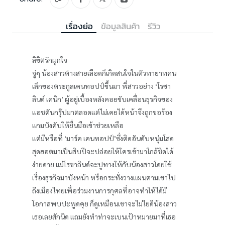
เรื่องย่อ
ข้อมูลสินค้า
รีวิว
ลิขิตรักผูกใจ
จู่ๆ น้องสาวต่างสายเลือดก็เกิดสนใจในตัวทายาทคน
เล็กของตระกูลเคนทอปป์ขึ้นมา พี่สาวอย่าง ‘โรซา
ลินด์ เคนิก’ ผู้อยู่เบื้องหลังคอยขับเคลื่อนธุรกิจของ
แอชตันกรุ๊ปมาตลอดแต่ไม่เคยได้หน้าจึงถูกขอร้อง
แกมบังคับให้ยื่นมือเข้าช่วยเหลือ
แต่มีหรือที่ ‘มาร์ค เคนทอปป์’ซึ่งติดอันดับหนุ่มโสด
สุดฮอตมาเป็นสิบปีจะปล่อยให้ใครเข้ามาใกล้ชิดได้
ง่ายดาย แม้โรซาลินด์จะปูทางให้กับน้องสาวโดยใช้
เรื่องธุรกิจมาบังหน้า หรือกระทั่งวางแผนตามเขาไป
ถึงเมืองไทยเพื่อร่วมงานการกุศลที่อาจทำให้ได้มี
โอกาสพบปะพูดคุย ก็ดูเหมือนเขาจะไม่ไยดีน้องสาว
เธอเลยสักนิด แถมยังทำท่าจะเบนเป้าหมายมาที่เธอ