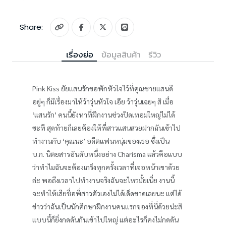
Share:
เรื่องย่อ
ข้อมูลสินค้า
รีวิว
Pink Kiss ยัยแสนรักขอพักหัวใจไว้ที่คุณชายแสนดี
อยู่ๆ ก็มีเรื่องมาให้ว้าวุ่นหัวใจ เอ๊ย ว้าวุ่นเฉยๆ สิ เมื่อ
‘แสนรัก’ คนนี้ยังหาที่ฝึกงานช่วงปิดเทอมใหญ่ไม่ได้
ซะที สุดท้ายก็เลยต้องให้พี่สาวแสนสวยฝากฉันเข้าไป
ทำงานกับ ‘คุณนะ’ อดีตแฟนหนุ่มของเธอ ซึ่งเป็น
บ.ก. นิตยสารอันดับหนึ่งอย่าง Charisma แล้วคือแบบ
ว่าทำไมฉันจะต้องเกร็งทุกครั้งเวลาที่เจอหน้าเขาด้วย
ล่ะ พอถึงเวลาไปทำงานจริงฉันจะไหวมั้ยเนี่ย งานนี้
จะทำให้เสียชื่อพี่สาวตัวเองไม่ได้เด็ดขาดเลยนะ แต่ได้
ข่าวว่าฉันเป็นนักศึกษาฝึกงานคนแรกของที่นี่ด้วยน่ะสิ
แบบนี้ก็ยิ่งกดดันกันเข้าไปใหญ่ แต่อะไรก็คงไม่กดดัน