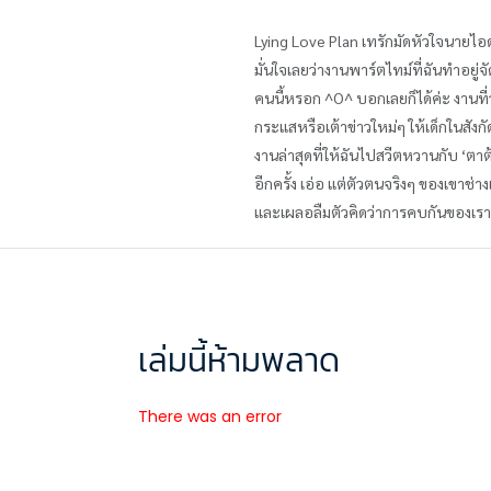
Lying Love Plan เทรักมัดหัวใจนาย
มั่นใจเลยว่างานพาร์ตไทม์ที่ฉันทำอย
คนนี้หรอก ^O^ บอกเลยก็ได้ค่ะ งานที่ว
กระแสหรือเต้าข่าวใหม่ๆ ให้เด็กในสังก
งานล่าสุดที่ให้ฉันไปสวีตหวานกับ ‘ตาต
อีกครั้ง เอ่อ แต่ตัวตนจริงๆ ของเขาช่
และเผลอลืมตัวคิดว่าการคบกันของเรามั
เล่มนี้ห้ามพลาด
There was an error