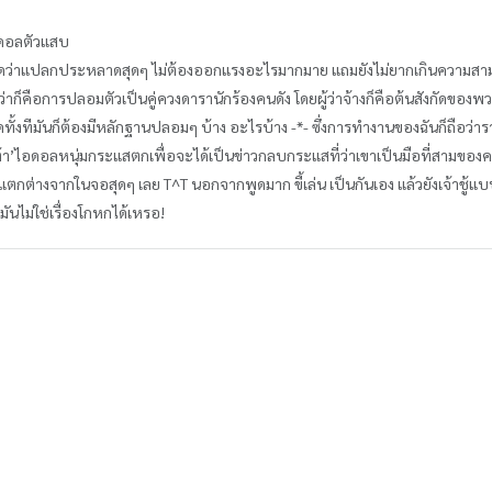
ไอดอลตัวแสบ
ู่จัดว่าแปลกประหลาดสุดๆ ไม่ต้องออกแรงอะไรมากมาย แถมยังไม่ยากเกินความสามาร
่าก็คือการปลอมตัวเป็นคู่ควงดารานักร้องคนดัง โดยผู้ว่าจ้างก็คือต้นสังกัดของพ
ัดทั้งทีมันก็ต้องมีหลักฐานปลอมๆ บ้าง อะไรบ้าง -*- ซึ่งการทำงานของฉันก็ถือว่า
้า’ไอดอลหนุ่มกระแสตกเพื่อจะได้เป็นข่าวกลบกระแสที่ว่าเขาเป็นมือที่สามของคนอื
างแตกต่างจากในจอสุดๆ เลย T^T นอกจากพูดมาก ขี้เล่น เป็นกันเอง แล้วยังเจ้าชู้แบ
นไม่ใช่เรื่องโกหกได้เหรอ!