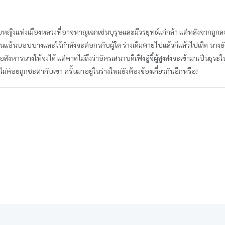
าบหญิงแห่งเมืองหลวงที่อาจหาญเฉกเช่นบุรุษและมีวรยุทธ์แก่กล้า แต่หลังจากถูกล
อ้อนแอ้นบอบบางและไร้กำลังจะต่อกรกับผู้ใด ร่างเดิมตายไปแล้วก็แล้วไปเถิด นางยัง
ือสังหารนางให้จงได้ แต่คาดไม่ถึงว่าอัครเสนาบดีเฟิงอู๋จี้ผู้สูงส่งจะเข้ามาเป็นธุระในเร
งไม่ค่อยถูกชะตากับเขา ครั้นมาอยู่ในร่างใหม่ยังต้องข้องเกี่ยวกันอีกหรือ!