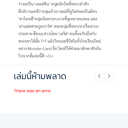
ว่าจะเป็น ‘เคลย์ตัน’ หนุ่มนักบิดที่ชอบทำตัว
ลึกลับ‘แมทธิว’หนุ่มเจ้าอารมณ์ที่ดูไม่ค่อยเป็นมิตร
‘คาโอทสึ’หนุ่มน้อยบอบบางที่ดูเหยาะแหยะ และ
‘ฝาแฝดตระกูลปาร์ค’ สองหนุ่มที่ชอบหาเรื่องกวน
ประสาท ฮือๆๆ สาวน้อย ‘เอริส’ คนนี้จะรับมือกับ
พวกเขาได้มั้ย T^T แล้วไหนจะชีวิตในรั้วโรงเรียนใหม่
อย่าง Monder-Land อีก ใครก็ได้ช่วยมาลักพาตัวฉัน
ไปจากที่แห่งนี้ที >O<
เล่มนี้ห้ามพลาด
There was an error