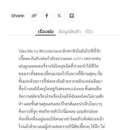
Share:
เรื่องย่อ
ข้อมูลสินค้า
รีวิว
Take Me to Wonderland ลักพาหัวใจฉันไปทีที่รัก
กรี๊ดดด ฉันกับพ่อกำลังจะรวยเละ >///< เพราะพ่อ
เล่นถูกลอตเตอรี่รางวัลใหญ่ชนิดที่ว่าจะทำให้ชีวิต
ของเราทั้งสองเปลี่ยนแปลงไปในทางที่ดีงามสุดๆ เริ่ม
ขั้นแรกด้วยการที่พ่อพาฉันย้ายจากหลักแหล่งเดิมมา
ซื้อบ้านหลังใหญ่โตอยู่กันสองคน เอ่อออ ขั้นสองคือ
จัดการสมัครเรียนโรงเรียนใหม่ให้ฉันเลยโดยไม่ถามสัก
คำ และขั้นสามสุดแสนเซอร์ไพรส์และน่าเจ็บใจเบาๆ
คือการที่จู่ๆ พ่อก็หายตัวไปนี่แหละ แถมยังปล่อย
ห้องที่เหลืออยู่เยอะให้คนมาเช่าโดยเก็บตังค์ล่วงหน้า
ไปแล้วด้วย แถมผู้เช่าแต่ละรายก็นิสัยเพี้ยนๆ ได้อีก ไม่