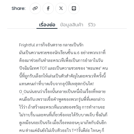
Share:
เรื่องย่อ
ข้อมูลสินค้า
รีวิว
Frightful ภารกิจอันตราย กลายเป็นรัก
มันเป็นความซวยของนักเรียนชั้น ม.6 อย่างพวกเราที่
ต้องมาช่วยกันทำละครเวทีเพื่อเป็นการอำลาในวัน
ปัจฉิมนิเทศ TOT และเป็นความซวยของ ‘พะแพง’ คน
นี้ที่ถูกรับเลือกให้เล่นเป็นตัวสำคัญในละครเวทีครั้งนี้
แทนคนเก่าที่บาดเจ็บจากอุบัติเหตุตกบันได!
O_Oแน่นอนว่าเรื่องนั้นกลายเป็นหนึ่งในเรื่องที่หลาย
คนลือกัน เพราะเชื่อคำพูดของพวกรุ่นพี่ที่เคยกล่าว
ไว้ว่า ถ้าสร้างละครเวทีแนวสยองขวัญ การทำงานจะ
ไม่ราบรื่น และคนที่เกี่ยวข้องจะได้รับบาดเจ็บ ซึ่งมันก็
ดูเหมือนจะเป็นจริง เมื่อเรื่องหลอนๆ มาเกิดกับฉันอีก
คน ต่างแค่ฉันยังไม่เจ็บตัวอะไร T^Tงั้นดีล่ะ ไหนๆ ก็