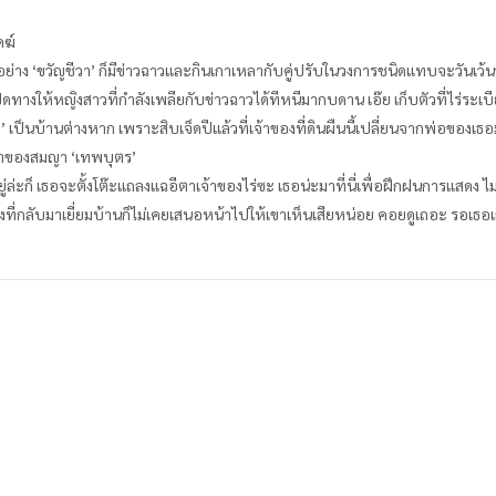
คฆ์
ย่าง ‘ขวัญชีวา’ ก็มีข่าวฉาวและกินเกาเหลากับคู่ปรับในวงการชนิดแทบจะวันเว้นวัน
ปิดทางให้หญิงสาวที่กำลังเพลียกับข่าวฉาวได้ทีหนีมากบดาน เอ๊ย เก็บตัวที่ไร่ระเบ
เคย’ เป็นบ้านต่างหาก เพราะสิบเจ็ดปีแล้วที่เจ้าของที่ดินผืนนี้เปลี่ยนจากพ่อของเ
จ้าของสมญา ‘เทพบุตร’
ยู่ล่ะก็ เธอจะตั้งโต๊ะแถลงแฉอีตาเจ้าของไร่ซะ เธอน่ะมาที่นี่เพื่อฝึกฝนการแสดง ไม
งที่กลับมาเยี่ยมบ้านก็ไม่เคยเสนอหน้าไปให้เขาเห็นเสียหน่อย คอยดูเถอะ รอเธอเก็บ