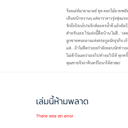
ร้อยเล่ห์มายามาลย์ ชุด ดอกไม้ลายพยั
เห็นหน้าหวานๆ แต่ดาราดาวรุ่งพุ่งแรงอ
รักถึงป้อนโปรเจ็กต์ละครน้ำดี แล้วยังเ
สำหรับเธอ ไร่แห่งนี้คือบ้าน ไม่สิ... ‘
ลูกชายคนกลางแห่งตระกูลนักธุรกิจ เ
แต่... ถ้าไม่ติดว่าเธอกำลังหลบนักข่าวอ
ไม่เข้าใจเลยว่าเธอไปทำอะไรให้ ทุกครั้
คุณชายจิรภาคินทร์ไถนาให้สาสม!
เล่มนี้ห้ามพลาด
There was an error