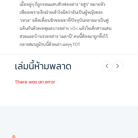
เมื่ออยู่ๆ ก็ถูกจอมแสบตัวพ่ออย่าง ‘อสูร’ หมายหัว
เพียงเพราะอีกฝ่ายเข้าใจผิดว่าฉันเป็นผู้หญิงของ
‘เทวะ’ อดีตเพื่อนรักของเขาที่ปัจจุบันกลายมาเป็นคู่
แค้นกันด้วยเหตุผลบางอย่าง >O< แล้วไยเด็กสาวแสน
สวยและบ้านรวยอย่าง ‘เมลานี’ คนนี้ต้องมาถูกทิ้งไว้
กลางสมรภูมิรบนี่ด้วยเล่า แงๆๆ TOT
เล่มนี้ห้ามพลาด
There was an error