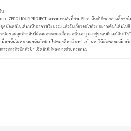
ฝัน
ครงการ ‘ZERO HOUR PROJECT’ มารายงานตัวที่ค่าย Elite ‘จีนส์’ ก็คอยตามตื๊อขอให
ส่ชุดบัลเลต์ไปเต้นหน้าอาคารเรียนรวม แล้วฉันเกี่ยวอะไรด้วย อยากเต้นก็เต้นไปส
หน่อย แต่สุดท้ายฉันก็ต้องตอบตกลงเมื่อหมอนั่นเอารูปมาขู่จะแบล็กเมล์ฉัน! T^T 
นี่ แค่นั้นไม่พอ หมอนั่นยังชอบไปต่อยตีหาเรื่องชาวบ้านพาให้ฉันพลอยเดือดร้
การหลงหัวปักหัวปำ โอ๊ย ฉันไม่หลงนายด้วยหรอกนะ!