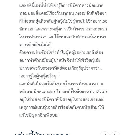
และคดีนี้เองที่ทำให้เขารู้จัก ‘รชินิตา’ สาวน้อยมาด
ทอมบอยซึ่งเคยมีเรื่องกันมาก่อน เหอะ! อันที่จริงเขา
ก็ไม่อยากยุ่งเกี่ยวกับผู้หญิงไม่ใช่ผู้ชายไม่เชิงอย่างเธอ
นักหรอก แต่เพราะหญิงสาวเป็นก้างขวางทางสะดวก
ในการทำงาน เขาเลยได้พบเจอกับยัยทอมนี่แบบหา
ทางหลีกเลี่ยงไม่ได้!
ด้วยความคับข้องใจว่าทำไมผู้หญิงอย่างเธอถึงต้อง
อยากทำตัวเหมือนผู้ชายนัก จึงทำให้พิรวิชญ์เอ่ย
ปากขอพรกับดวงอาทิตย์ตอนเกิดสุริยุปราคาว่า...
‘อยากรู้ใจผู้หญิงจริงๆ...’
และนั่นก็เป็นจุดเริ่มต้นของเรื่องราวทั้งหมด เพราะ
หลังจากน็อคและสลบไป เขาก็ฟื้นขึ้นมาพบว่าตัวเอง
อยู่ในร่างของรชินิตา รชินิตาอยู่ในร่างของเขา และ
เหตุการณ์แสนวุ่นวายก็พร้อมใจกันตบเท้าเข้ามาให้
แก้ไขปัญหาอีกเพียบ!!!