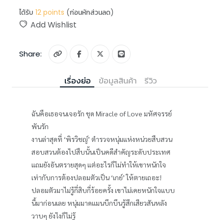
ได้รับ
12
points
(ก่อนหักส่วนลด)
Add Wishlist
Share:
เรื่องย่อ
ข้อมูลสินค้า
รีวิว
ฉันคือเธอจนเจอรัก ชุด Miracle of Love มหัศจรรย์
พันรัก
งานล่าสุดที่ ‘พิรวิชญ์’ ตำรวจหนุ่มแห่งหน่วยสืบสวน
สอบสวนต้องไปสืบนั้นเป็นคดีสำคัญระดับประเทศ
แถมยังอันตรายสุดๆ แต่อะไรก็ไม่ทำให้เขาหนักใจ
เท่ากับการต้องปลอมตัวเป็น ‘เกย์’ ให้ตายเถอะ!
ปลอมตัวมาไม่รู้กี่สิบกี่ร้อยครั้ง เขาไม่เคยหนักใจแบบ
นี้มาก่อนเลย หนุ่มมาดแมนบึกบึนรู้สึกเสียวสันหลัง
วาบๆ ยังไงก็ไม่รู้