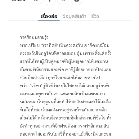
เรื่องย่อ
ข้อมูลสินค้า
รีวิว
วาดรักบนลายรุ้ง
หากเปรียบ ‘วราทิตย์’ เป็นดวงตะวัน เขาก็คงเหมือน
ดวงตะวันในฤดูร้อนที่สาดแสงอบอุ่น เพราะตั้งแต่ครั้ง
แรกที่ได้พบผู้เป็นคู่หมายซึ่งผู้ใหญ่อยากให้แต่งงาน
กันตามพินัยกรรมของพ่อ เขาก็รู้สึกอยากปกป้องและ
ช่วยปัดเป่าเรื่องทุกข์ใจของเธอให้มลายหายไป
ทว่า...‘วริษา’ รู้ตัวดีว่าเธอไม่ใช่ดอกไม้กลางฤดูร้อนที่
งดงามและคู่ควรกับเขา แต่เธอกลับเป็นเมฆหมอก
หม่นหมองในฤดูฝนที่จะทำให้ตะวันสาดแสงได้ไม่เต็ม
ที่ เมื่อทั้งสองต้องแต่งงานอยู่ร่วมบ้านกันอย่างหลีก
เลี่ยงไม่ได้ หนึ่งคนจึงพยายามชิดใกล้หมายพิชิตใจ ทั้ง
ยังทำทุกอย่างตามที่อีกฝ่ายต้องการ ทว่าอีกคนกลับ
ถอยห่าง ไม่ยอมรับไมตรีที่ทอดมาแม้เพียงนิด และจม