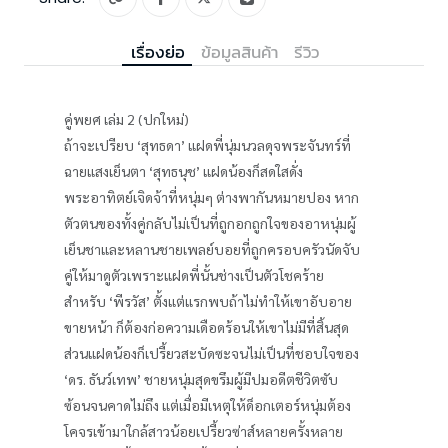
เรื่องย่อ
ข้อมูลสินค้า
รีวิว
คู่พยศ เล่ม 2 (ปกใหม่)
ถ้าจะเปรียบ ‘สุทธดา’ แฝดพี่นุ่มนวลดุจพระจันทร์ที่
ฉายแสงเย็นตา ‘สุทธนุช’ แฝดน้องก็สดใสดั่ง
พระอาทิตย์เจิดจ้าที่หนุ่มๆ ต่างพากันหมายปอง หาก
ตัวตนของทั้งคู่กลับไม่เป็นที่ถูกอกถูกใจของอาหนุ่มผู้
เย็นชาและหลานชายเพลย์บอยที่ถูกครอบครัวนัดจับ
คู่ให้มาดูตัวเพราะแฝดพี่นั้นช่างเป็นตัวโชคร้าย
สำหรับ ‘พีรวัส’ ตั้งแต่แรกพบถ้าไม่ทำให้เขาอับอาย
ขายหน้า ก็ต้องก่อความเดือดร้อนให้เขาไม่มีที่สิ้นสุด
ส่วนแฝดน้องก็เปรี้ยวสะบัดซะจนไม่เป็นที่ชอบใจของ
‘ดร. ธันว์เทพ’ ชายหนุ่มสุดขรึมผู้มีปมอดีตชีวิตซับ
ซ้อนจนคาดไม่ถึง แต่เมื่อมีเหตุให้ด็อกเตอร์หนุ่มต้อง
โคจรเข้ามาใกล้สาวน้อยเปรี้ยวซ่าส์หลายครั้งหลาย