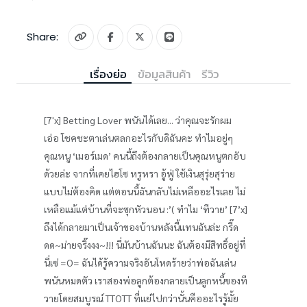
Share:
เรื่องย่อ
ข้อมูลสินค้า
รีวิว
[7'x] Betting Lover พนันได้เลย... ว่าคุณจะรักผม
เอ่อ โชคชะตาเล่นตลกอะไรกับดิฉันคะ ทำไมอยู่ๆ
คุณหนู ‘เมอร์เมด’ คนนี้ถึงต้องกลายเป็นคุณหนูตกอับ
ด้วยล่ะ จากที่เคยไฮโซ หรูหรา อู้ฟู่ ใช้เงินสุรุ่ยสุร่าย
แบบไม่ต้องคิด แต่ตอนนี้ฉันกลับไม่เหลืออะไรเลย ไม่
เหลือแม้แต่บ้านที่จะซุกหัวนอน :’( ทำไม ‘ทีวาย’ [7’x]
ถึงได้กลายมาเป็นเจ้าของบ้านหลังนี้แทนฉันล่ะ กรี๊ด
ดด~ม่ายจริ๊งงง~!!! นี่มันบ้านฉันนะ ฉันต้องมีสิทธิ์อยู่ที่
นี่เซ่ =O= ฉันได้รู้ความจริงอันโหดร้ายว่าพ่อฉันเล่น
พนันหมดตัว เราสองพ่อลูกต้องกลายเป็นลูกหนี้ของที
วายโดยสมบูรณ์ TTOTT ที่แย่ไปกว่านั้นคืออะไรรู้มั้ย