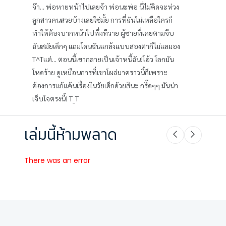
จ๊า... พ่อหายหน้าไปเลยจ้า พ่อนะพ่อ นี่ไม่คิดจะห่วง
ลูกสาวคนสวยบ้างเลยใช่มั้ย การที่ฉันไม่เหลือใครก็
ทำให้ต้องบากหน้าไปพึ่งทีวาย ผู้ชายที่เคยตามจีบ
ฉันสมัยเด็กๆ แถมโดนฉันแกล้งแบบสองตาก็ไม่แลมอง
T^Tแต่... ตอนนี้เขากลายเป็นเจ้าหนี้ฉัน!โอ้ว โลกมัน
โหดร้าย ดูเหมือนการที่เขาโผล่มาคราวนี้ก็เพราะ
ต้องการแก้แค้นเรื่องในวัยเด็กด้วยสินะ กรี๊ดๆๆ มันน่า
เจ็บใจตรงนี้! T_T
เล่มนี้ห้ามพลาด
There was an error