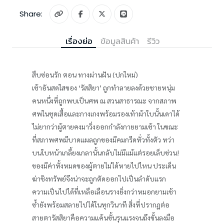
Share:
เรื่องย่อ
ข้อมูลสินค้า
รีวิว
สืบซ่อนรัก ตอน ทางผ่านฝัน (ปกใหม่)
เช้าอันสดใสของ ‘รัสสิยา’ ถูกทำลายลงด้วยชายหนุ่ม
คนหนึ่งที่ถูกพบเป็นศพ ณ สวนสาธารณะ จากสภาพ
ศพในชุดเสื้อและกางเกงพร้อมรองเท้าผ้าใบนั้นเดาได้
ไม่ยากว่าผู้ตายคงมาวิ่งออกกำลังกายยามเช้า ในขณะ
ที่สภาพศพมีบาดแผลถูกของมีคมกรีดทั่วทั้งตัว ทว่า
บนใบหน้าเกลี้ยงเกลานั้นกลับไม่มีแม้แต่รอยเล็บข่วน!
ของมีค่าทั้งหมดของผู้ตายไม่ได้หายไปไหน ประเด็น
ฆ่าชิงทรัพย์จึงน่าจะถูกตัดออกไปเป็นลำดับแรก
ความเป็นไปได้ที่เหลือเลือนรางยิ่งกว่าหมอกยามเช้า
ซ้ำยังพร้อมสลายไปได้ในทุกวินาที สิ่งที่ปรากฏต่อ
สายตารัสสิยาคือความแค้นขั้นรุนแรงจนถึงขั้นลงมือ