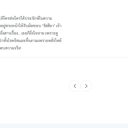
ือให้ใครต่อใครได้ประจักษ์ในความ
ู่ตรงหน้าให้รับผิดชอบ ‘รัสสิยา’ เจ้า
สาวเรื่อง... เธอก็ยิ่งใจหาย เพราะดู
่าทั้งโรคจิตและหื่นกามเพราะคลั่งไคล้
้นพบความจริง!