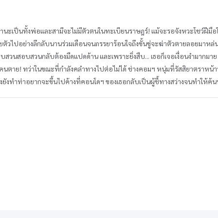
มีสถานะเป็นทั้งพ่อและสามีจะไม่มีตัวตนในทะเบียนราษฎร์! แม้จะรอจังหวะโชว์ฝีม
ยตัวไปอย่างลึกลับนานร่วมเดือนจนภรรยาร้อนใจถึงขั้นขู่จะฆ่าตัวตายลอยมาหล่นอย
สืบสวนสอบสวนกลับต้องมืดแปดด้าน และเพราะยิ่งสืบ... เธอก็เจอเงื่อนงำมากมาย ยิ่ง
นตาย! ทว่าในขณะที่กำลังคลำทางไปต่อไม่ได้ ช่างคอมฯ หนุ่มที่รัสสิยาตราหน้าว
้งยังทำท่าอยากจะขึ้นไปค้างที่คอนโดฯ ของเธอกลับเป็นผู้ชี้ทางสว่างจนทำให้ค