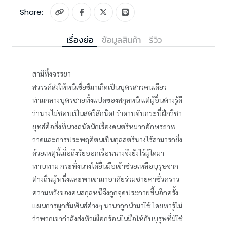
Share:
เรื่องย่อ
ข้อมูลสินค้า
รีวิว
สามีทิ้งจรรยา
สวรรค์ส่งให้หนีเซี่ยซีมาเกิดเป็นบุตรสาวคนเดียว
ท่ามกลางบุตรชายทั้งแปดของสกุลหนี แต่ผู้อื่นต่างรู้ดี
ว่านางไม่ชอบเป็นสตรีสักนิด! รำดาบจับกระบี่ฝึกวิชา
ยุทธ์คือสิ่งที่นางถนัดนักเรื่องดนตรีหมากอักษรภาพ
วาดและการประพฤติตนเป็นกุลสตรีนางไร้สามารถยิ่ง
ด้วยเหตุนี้เมื่อถึงวัยออกเรือนนางจึงยังไร้ผู้ใดมา
ทาบทาม กระทั่งนางได้ยื่นมือเข้าช่วยเหลือบุรุษจาก
ต่างถิ่นผู้หนึ่งและพาเขามาอาศัยร่วมชายคาชั่วคราว
ความหวังของคนสกุลหนีจึงถูกจุดประกายขึ้นอีกครั้ง
แผนการผูกสัมพันธ์ต่างๆ นานาถูกนำมาใช้ โดยหารู้ไม่
ว่าพวกเขากำลังส่งหัวเผือกร้อนในมือให้กับบุรุษที่มิใช่