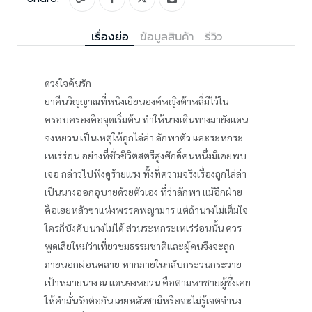
เรื่องย่อ
ข้อมูลสินค้า
รีวิว
ดวงใจค้นรัก
ยาคืนวิญญาณที่หนิงเยียนองค์หญิงต้าหลี่มีไว้ใน
ครอบครองคือจุดเริ่มต้น ทำให้นางเดินทางมายังแดน
จงหยวน เป็นเหตุให้ถูกไล่ล่า ลักพาตัว และระหกระ
เหเร่ร่อน อย่างที่ชั่วชีวิตสตรีสูงศักดิ์คนหนึ่งมิเคยพบ
เจอ กล่าวไปฟังดูร้ายแรง ทั้งที่ความจริงเรื่องถูกไล่ล่า
เป็นนางออกอุบายด้วยตัวเอง ที่ว่าลักพา แม้อีกฝ่าย
คือเฮยหลัวซาแห่งพรรคพญามาร แต่ถ้านางไม่เต็มใจ
ใครก็บังคับนางไม่ได้ ส่วนระหกระเหเร่ร่อนนั้น ควร
พูดเสียใหม่ว่าเที่ยวชมธรรมชาติและผู้คนจึงจะถูก
ภายนอกผ่อนคลาย หากภายในกลับกระวนกระวาย
เป้าหมายนาง ณ แดนจงหยวน คือตามหาชายผู้ซึ่งเคย
ให้คำมั่นรักต่อกัน เฮยหลัวซามีหรือจะไม่รู้เจตจำนง