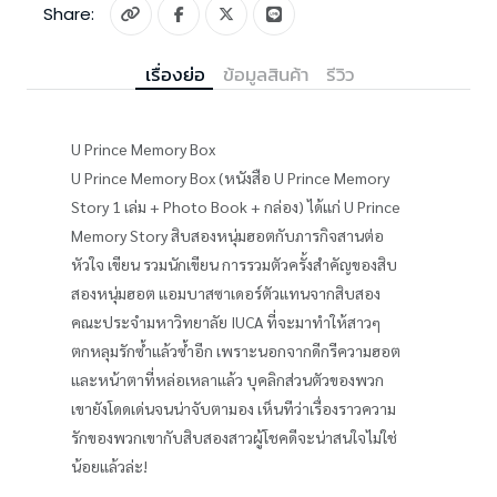
Share:
เรื่องย่อ
ข้อมูลสินค้า
รีวิว
U Prince Memory Box
U Prince Memory Box (หนังสือ U Prince Memory
Story 1 เล่ม + Photo Book + กล่อง) ได้แก่ U Prince
Memory Story สิบสองหนุ่มฮอตกับภารกิจสานต่อ
หัวใจ เขียน รวมนักเขียน การรวมตัวครั้งสำคัญของสิบ
สองหนุ่มฮอต แอมบาสซาเดอร์ตัวแทนจากสิบสอง
คณะประจำมหาวิทยาลัย IUCA ที่จะมาทำให้สาวๆ
ตกหลุมรักซ้ำแล้วซ้ำอีก เพราะนอกจากดีกรีความฮอต
และหน้าตาที่หล่อเหลาแล้ว บุคลิกส่วนตัวของพวก
เขายังโดดเด่นจนน่าจับตามอง เห็นทีว่าเรื่องราวความ
รักของพวกเขากับสิบสองสาวผู้โชคดีจะน่าสนใจไม่ใช่
น้อยแล้วล่ะ!