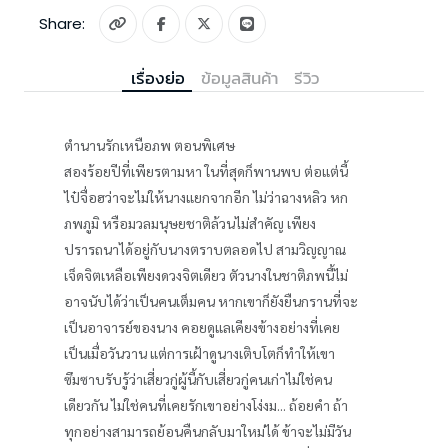
Share:
เรื่องย่อ
ข้อมูลสินค้า
รีวิว
ตำนานรักเหนือภพ ตอนพิเศษ
สองร้อยปีที่เพียรตามหา ในที่สุดก็พานพบ ต่อแต่นี้
ไป๋จื่อฮว่าจะไม่ให้นางแยกจากอีก ไม่ว่าฉางหลิว หก
ภพภูมิ หรือมวลมนุษยชาติล้วนไม่สำคัญ เพียง
ปรารถนาได้อยู่กับนางตราบตลอดไป สามวิญญาณ
เจ็ดจิตเหลือเพียงดวงจิตเดียว ตัวนางในชาติภพนี้ไม่
อาจนับได้ว่าเป็นคนเต็มคน หากเขาก็ยังยืนกรานที่จะ
เป็นอาจารย์ของนาง คอยดูแลเคียงข้างอย่างที่เคย
เป็นเมื่อวันวาน แต่การเฝ้าดูนางเติบโตก็ทำให้เขา
ซึมซาบรับรู้ว่าเสี่ยวกู่ผู้นี้กับเสี่ยวกู่คนเก่าไม่ใช่คน
เดียวกัน ไม่ใช่คนที่เคยรักเขาอย่างโง่งม... ถ้อยคำ ถ้า
ทุกอย่างสามารถย้อนคืนกลับมาใหม่ได้ ข้าจะไม่มีวัน