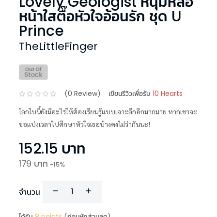
Lovely Geologist หนุ่มหล่อ
หน้าใสตื๊อหัวใจอ้อนรัก ชุด U
Prince
TheLittleFinger
(
0
Review)
เขียนรีวิวเพื่อรับ
10 Hearts
โลกใบนี้ยังมีอะไรให้ต้องเรียนรู้แบบเจาะลึกอีกมากมาย หากเขาจะ
ขอแบ่งเวลาไปศึกษาหัวใจเธอบ้างคงไม่ว่ากันนะ!
152.15
บาท
179
บาท
-
15
%
จำนวน
ได้รับ
8
points
(ก่อนหักส่วนลด)