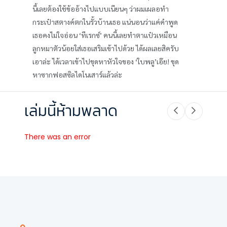
นี้เลยต้องใช้ข้ออ้างไปแบบเนียนๆ ว่าผมเผลอทำ
กระเป๋าสตางค์ตกในรั้วบ้านเธอ แน่นอนว่าแค่คำพูด
เธอคงไม่ใจอ่อน ‘ทีเรกซ์’ คนนี้เลยทำตาแป๋วเหมือน
ลูกหมาตัวน้อยใส่เธอเสริมเข้าไปด้วย ได้ผลเลยสิครับ
เอาล่ะ ได้เวลาเข้าไปขุดหาหัวใจของ ‘ใบพลู’เอ๊ย! ขุด
หาซากฟอสซิลไดโนเสาร์แล้วล่ะ
เล่มนี้ห้ามพลาด
There was an error