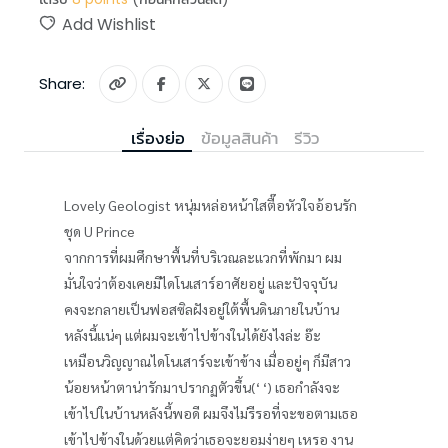
Add Wishlist
Share:
เรื่องย่อ
ข้อมูลสินค้า
รีวิว
Lovely Geologist หนุ่มหล่อหน้าใสตื๊อหัวใจอ้อนรัก
ชุด U Prince
จากการที่ผมศึกษาพื้นที่บริเวณละแวกที่พักมา ผม
มั่นใจว่าต้องเคยมีไดโนเสาร์อาศัยอยู่ และปัจจุบัน
คงจะกลายเป็นฟอสซิลฝังอยู่ใต้พื้นดินภายในบ้าน
หลังนี้แน่ๆ แต่ผมจะเข้าไปข้างในได้ยังไงล่ะ อ๊ะ
เหมือนวิญญาณไดโนเสาร์จะเข้าข้าง เมื่ออยู่ๆ ก็มีสาว
น้อยหน้าตาน่ารักมาปรากฏตัวขึ้น(‘ ‘) เธอกำลังจะ
เข้าไปในบ้านหลังนี้พอดี ผมจึงไม่รีรอที่จะขอตามเธอ
เข้าไปข้างในด้วยแต่คิดว่าเธอจะยอมง่ายๆ เหรอ งาน