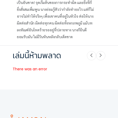
เป็นอันขาด! จุดเริ่มต้นของการกระทำผิด และยิ่งทีก็
ยิ่งสั่งสมเพิ่มพูน นางย่อมรู้ตัวว่ากำลังทำอะไร แต่ก็ไม่
อาจไม่ทำได้จริงๆ เพื่อเขาคนที่อยู่ในหัวใจ ต่อให้นาง
ผิดต่อสำนัก ผิดต่อทุกคน ผิดต่อทั้งหกภพภูมิ แม้บท
ลงทัณฑ์อันโหดร้ายรออยู่ที่ปลายทาง นางก็ยินดี
ยอมรับมัน ไม่มีวันหันหลังกลับเด็ดขาด
เล่มนี้ห้ามพลาด
There was an error