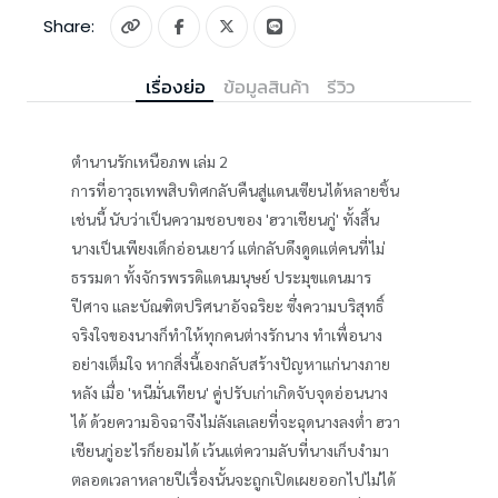
Share:
เรื่องย่อ
ข้อมูลสินค้า
รีวิว
ตำนานรักเหนือภพ เล่ม 2
การที่อาวุธเทพสิบทิศกลับคืนสู่แดนเซียนได้หลายชิ้น
เช่นนี้ นับว่าเป็นความชอบของ 'ฮวาเชียนกู่' ทั้งสิ้น
นางเป็นเพียงเด็กอ่อนเยาว์ แต่กลับดึงดูดแต่คนที่ไม่
ธรรมดา ทั้งจักรพรรดิแดนมนุษย์ ประมุขแดนมาร
ปีศาจ และบัณฑิตปริศนาอัจฉริยะ ซึ่งความบริสุทธิ์
จริงใจของนางก็ทำให้ทุกคนต่างรักนาง ทำเพื่อนาง
อย่างเต็มใจ หากสิ่งนี้เองกลับสร้างปัญหาแก่นางภาย
หลัง เมื่อ 'หนีมั่นเทียน' คู่ปรับเก่าเกิดจับจุดอ่อนนาง
ได้ ด้วยความอิจฉาจึงไม่ลังเลเลยที่จะฉุดนางลงต่ำ ฮวา
เชียนกู่อะไรก็ยอมได้ เว้นแต่ความลับที่นางเก็บงำมา
ตลอดเวลาหลายปีเรื่องนั้นจะถูกเปิดเผยออกไปไม่ได้