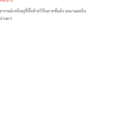
 Hearts
พยากรณ์บทใหญ่ที่ทิ้งท้ายไว้ในภาคที่แล้ว จะมาเฉลยใน
่ผ่านมา!