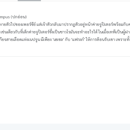
lympus (ปกอ่อน)
ายตัวไปของเพอร์ซีย์ แต่เจ้าตัวกลับมาปรากฏตัวอยู่หน้าค่ายจูปิเตอร์พร้อมกับคว
เช่นเดียวกับที่เด็กค่ายจูปิเตอร์ซึ่งเป็นชาวโรมันจะทำอะไรได้ ในเมื่อเทพีเป็นผู้ฝ
ยจสายเลือดแห่งเนปจูน มีเพียง ‘เฮเซล’ กับ ‘แฟรงก์’ ให้การต้อนรับเขา เพราะทั้งส