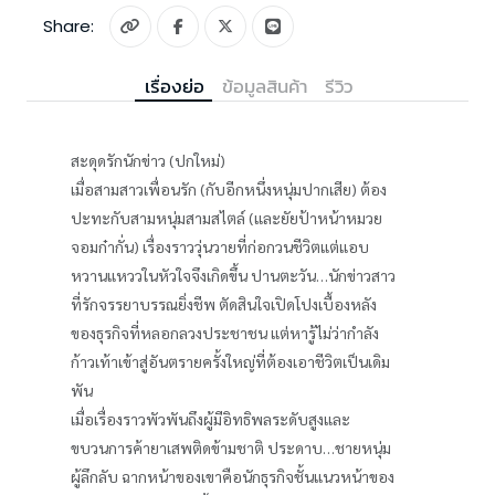
Share:
เรื่องย่อ
ข้อมูลสินค้า
รีวิว
สะดุดรักนักข่าว (ปกใหม่)
เมื่อสามสาวเพื่อนรัก (กับอีกหนึ่งหนุ่มปากเสีย) ต้อง
ปะทะกับสามหนุ่มสามสไตล์ (และยัยป้าหน้าหมวย
จอมก๋ากั่น) เรื่องราววุ่นวายที่ก่อกวนชีวิตแต่แอบ
หวานแหววในหัวใจจึงเกิดขึ้น ปานตะวัน…นักข่าวสาว
ที่รักจรรยาบรรณยิ่งชีพ ตัดสินใจเปิดโปงเบื้องหลัง
ของธุรกิจที่หลอกลวงประชาชน แต่หารู้ไม่ว่ากำลัง
ก้าวเท้าเข้าสู่อันตรายครั้งใหญ่ที่ต้องเอาชีวิตเป็นเดิม
พัน
เมื่อเรื่องราวพัวพันถึงผู้มีอิทธิพลระดับสูงและ
ขบวนการค้ายาเสพติดข้ามชาติ ประดาบ…ชายหนุ่ม
ผู้ลึกลับ ฉากหน้าของเขาคือนักธุรกิจชั้นแนวหน้าของ