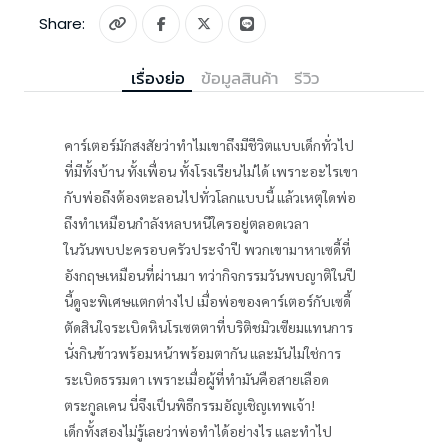
Share:
เรื่องย่อ
ข้อมูลสินค้า
รีวิว
คาร์เตอร์มักสงสัยว่าทำไมเขาถึงมีชีวิตแบบเด็กทั่วไป
ที่มีทั้งบ้าน ทั้งเพื่อน ทั้งโรงเรียนไม่ได้ เพราะอะไรเขา
กับพ่อถึงต้องตะลอนไปทั่วโลกแบบนี้ แล้วเหตุใดพ่อ
ถึงทำเหมือนกำลังหลบหนีใครอยู่ตลอดเวลา
ในวันพบปะครอบครัวประจำปี พวกเขามาหาเซดี้ที่
อังกฤษเหมือนที่ผ่านมา ทว่ากิจกรรมวันพบญาติในปี
นี้ดูจะพิเศษแตกต่างไป เมื่อพ่อของคาร์เตอร์กับเซดี้
ตัดสินใจระเบิดหินโรเซตตาที่บริติชมิวเซียมแทนการ
นั่งกินข้าวพร้อมหน้าพร้อมตากัน และมันไม่ใช่การ
ระเบิดธรรมดา เพราะเมื่อผู้ที่ทำมันคือสายเลือด
ตระกูลเคน นี่จึงเป็นพิธีกรรมอัญเชิญเทพเจ้า!
เด็กทั้งสองไม่รู้เลยว่าพ่อทำได้อย่างไร และทำไป