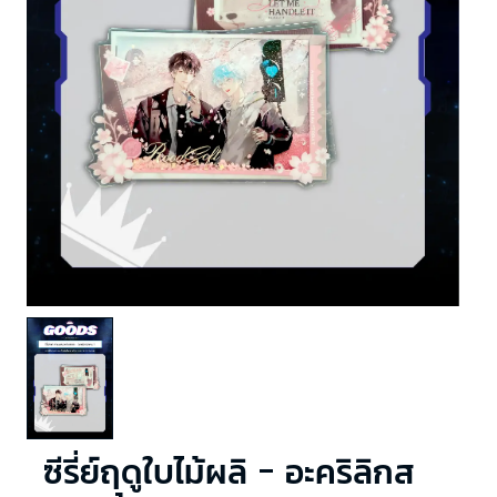
ซีรี่ย์ฤดูใบไม้ผลิ - อะคริลิกส