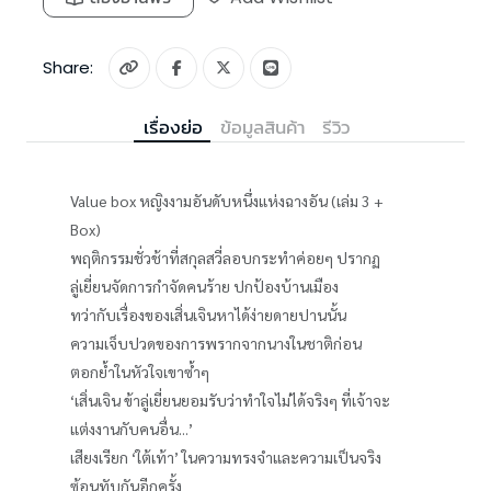
Share:
เรื่องย่อ
ข้อมูลสินค้า
รีวิว
Value box หญิงงามอันดับหนึ่งแห่งฉางอัน (เล่ม 3 +
Box)
พฤติกรรมชั่วช้าที่สกุลสวี่ลอบกระทำค่อยๆ ปรากฏ
ลู่เยี่ยนจัดการกำจัดคนร้าย ปกป้องบ้านเมือง
ทว่ากับเรื่องของเสิ่นเจินหาได้ง่ายดายปานนั้น
ความเจ็บปวดของการพรากจากนางในชาติก่อน
ตอกย้ำในหัวใจเขาซ้ำๆ
‘เสิ่นเจิน ข้าลู่เยี่ยนยอมรับว่าทำใจไม่ได้จริงๆ ที่เจ้าจะ
แต่งงานกับคนอื่น...’
เสียงเรียก ‘ใต้เท้า’ ในความทรงจำและความเป็นจริง
ซ้อนทับกันอีกครั้ง