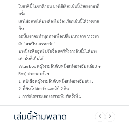
ในชาตินี้ ในชาติก่อน นางใช้เสียงเช่นนี้เรียกเขามากี่
ครั้ง
เขาไม่อยากให้นางต้องไปร้องเรียกเช่นนี้ใต้ร่างชาย
อื่น
ฉะนั้นเขาจะทำทุกทางเพื่อเปลี่ยนนางจาก ‘ภรรยา
ลับ’ มาเป็น ‘ภรรยารัก’
นางนี่ล่ะคือฮูหยินซื่อจื่อ สตรีทั้งฉางอันนี้มีแต่นาง
เท่านั้นที่เป็นได้
Value box หญิงงามอันดับหนึ่งแห่งฉางอัน (เล่ม 3 +
Box) ประกอบด้วย
1. หนังสือหญิงงามอันดับหนึ่งแห่งฉางอัน เล่ม 3
2. ที่คั่น โปสการ์ด และจิบิ 2 ชิ้น
3. การ์ดใสพระเอก เฉพาะพิมพ์ครั้งที่ 1
เล่มนี้ห้ามพลาด