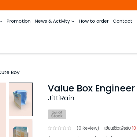
Promotion
News & Activity
How to order
Contact
Cute Boy
Value Box Engineer
JittiRain
(
0
Review)
เขียนรีวิวเพื่อรับ
10