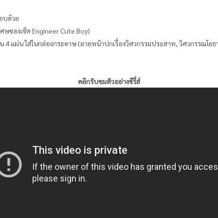
กอบด้วย
พิเศษของเซ็ต Engineer Cute Boy)
น 4 แผ่น ใส่ในกล่องกระดาษ (ลายหน้าปกเรื่อง
วิศวกรรมประสาท
,
วิศวกรรณโยธ
คลิกรับชมตัวอย่างซีรี่ส์