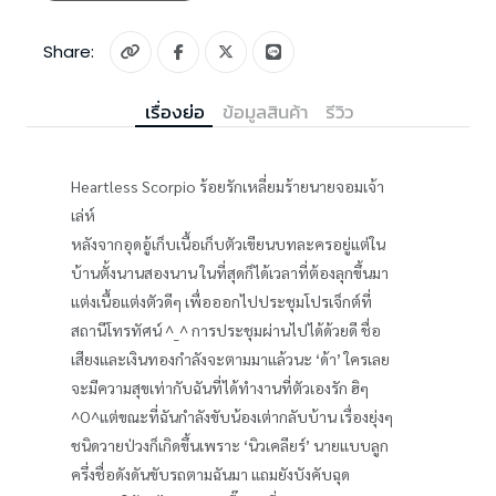
Share:
เรื่องย่อ
ข้อมูลสินค้า
รีวิว
Heartless Scorpio ร้อยรักเหลี่ยมร้ายนายจอมเจ้า
เล่ห์
หลังจากอุดอู้เก็บเนื้อเก็บตัวเขียนบทละครอยู่แต่ใน
บ้านตั้งนานสองนาน ในที่สุดก็ได้เวลาที่ต้องลุกขึ้นมา
แต่งเนื้อแต่งตัวดีๆ เพื่อออกไปประชุมโปรเจ็กต์ที่
สถานีโทรทัศน์ ^_^ การประชุมผ่านไปได้ด้วยดี ชื่อ
เสียงและเงินทองกำลังจะตามมาแล้วนะ ‘ด้า’ ใครเลย
จะมีความสุขเท่ากับฉันที่ได้ทำงานที่ตัวเองรัก ฮิๆ
^O^แต่ขณะที่ฉันกำลังขับน้องเต่ากลับบ้าน เรื่องยุ่งๆ
ชนิดวายป่วงก็เกิดขึ้นเพราะ ‘นิวเคลียร์’ นายแบบลูก
ครึ่งชื่อดังดันขับรถตามฉันมา แถมยังบังคับฉุด