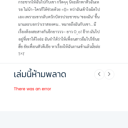
กระชากให้ฉันไปกับเขา กรี๊ดๆๆ นี่จะลักพาตัวฉันเห
รอ ไม่น้า~ใครก็ได้ช่วยด้วย =[]= ทว่าฉันเข้าใจผิดไป
เอง เพราะเขากลับควักบัตรประชาชน ‘ของฉัน’ ขึ้น
มาและบอกว่าเราสองคน... หมายถึงฉันกับเขา... มี
เรื่องต้องสะสางกันอีกยาววว~ ยาว O_o! อ๊าก มันไป
อยู่ที่เขาได้ไงอ่ะ ฉันจำได้ว่าให้เพื่อนสาวยืมไปใช้นะ
ฮึ่ย ยัยเพื่อนตัวดีเอ๊ย หาเรื่องให้ฉันงานเข้าแล้วมั้ยล่ะ
T^T
เล่มนี้ห้ามพลาด
There was an error