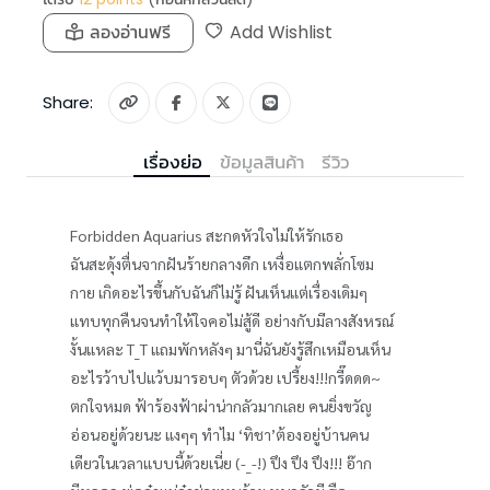
ลองอ่านฟรี
Add Wishlist
Share:
เรื่องย่อ
ข้อมูลสินค้า
รีวิว
Forbidden Aquarius สะกดหัวใจไม่ให้รักเธอ
ฉันสะดุ้งตื่นจากฝันร้ายกลางดึก เหงื่อแตกพลั่กโซม
กาย เกิดอะไรขึ้นกับฉันก็ไม่รู้ ฝันเห็นแต่เรื่องเดิมๆ
แทบทุกคืนจนทำให้ใจคอไม่สู้ดี อย่างกับมีลางสังหรณ์
งั้นแหละ T_T แถมพักหลังๆ มานี่ฉันยังรู้สึกเหมือนเห็น
อะไรว้าบไปแว้บมารอบๆ ตัวด้วย เปรี้ยง!!!กรี๊ดดด~
ตกใจหมด ฟ้าร้องฟ้าผ่าน่ากลัวมากเลย คนยิ่งขวัญ
อ่อนอยู่ด้วยนะ แงๆๆ ทำไม ‘ทิชา’ต้องอยู่บ้านคน
เดียวในเวลาแบบนี้ด้วยเนี่ย (-_-!) ปึง ปึง ปึง!!! อ๊าก