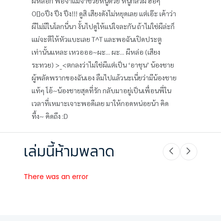
ผีหลอก พ่อจ๋าแม่จ๋าช่วยหนูด้วย หนูกลัวผี ฮือๆ
O[]oปึง ปึง ปึง!!! ดูสิ เสียงดังไม่หยุดเลย แต่เอ๊ะ เค้าว่า
ผีไม่มีในโลกนี่นา งั้นไปดูให้แน่ใจละกัน ถ้าไม่ใช่ผีล่ะก็
แม่จะตีให้หัวแบะเลย T^T และพอฉันเปิดประตู
เท่านั้นแหละ เหวอออ~ผะ... ผะ... ผีหล่อ (เสียง
ระทวย) >_<ตกลงว่าไม่ใช่ผีแต่เป็น ‘อาชุน’ น้องชาย
ผู้พลัดพรากของฉันเอง ลืมไปแล้วนะเนี่ยว่ามีน้องชาย
แท้ๆ โอ้~น้องชายสุดที่รัก กลับมาอยู่เป็นเพื่อนพี่ใน
เวลาที่เหมาะเจาะพอดีเลย มาให้กอดหน่อยน้า คิด
ทึ้ง~ คิดถึง :D
เล่มนี้ห้ามพลาด
There was an error