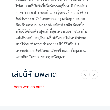
ไฟสงครามที่นับวันยิ่งเริ่มร้อนระอุขึ้นทุกที บ้านเมือง
กำลังระส่ำระสาย และถึงแม้จะรู้จุดจบดี หากณิรชาจะ
ไม่มีวันทอดอาลัยกับชะตาของกรุงศรีอยุธยาเธอจะ
ต้องต้านทานอย่างสุดกำลัง แม้จะต้องเสียเลือดเนื้อ
หรือชีวิตก็จะต้องสู้จนถึงที่สุด เพราะเอกราชและผืน
แผ่นดินจะต้องอยู่ยืนยงเพื่อให้ไทยเป็นไท! หัวใจขอ
ฝากไว้กับ ‘พี่อรรถ’ ส่วนกายขอฝังไว้กับผืนดิน...
เพราะถึงอย่างไรชีวิตของณิรชาก็จะต้องสิ้นสุดลง ณ
เวลาเดียวกับชะตาของกรุงศรีอยุธยา!
เล่มนี้ห้ามพลาด
There was an error