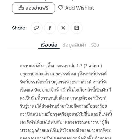
ลองอ่านฟรี
Add Wishlist
Share:
เรื่องย่อ
ข้อมูลสินค้า
รีวิว
ตราบแผ่นดิน… สิ้นกาลเวลา เล่ม 1-3 (3 เล่มจบ)
อยุธยายศล่มแล้ว ลอยสวรรค์ ลงฤๅ สิงหาสน์ปรางค์
รัตน์บรร เจิดหล้า บุญเพรงพระหากสรรค์ ศาสน์รุ่ง
เรืองแฮ บังอบายเบิกฟ้า ฝึกฟื้นใจเมือง ถ้านี่เป็นฝัน ก็
คงเป็นฝันที่ยาวนานลืมตื่น หากอนุสติของ ‘ณิรชา’
รับรู้ว่าตนได้ล่วงผ่านเข้ามาในอดีตกาลเมื่อสองร้อย
กว่าปีก่อน ยามเมื่อกรุงศรีอยุธยายังไม่สิ้น และที่แห่งนี้
เอง ที่ทำให้เธอได้พบกับ ‘หลวงอรรถเดชาราช’ ผู้ซึ่ง
บรรจงผูกด้ายแดงไว้ในหัวใจของณิรชาอย่างยากที่จะ
ถอดถอน ความรักของเขาและเธอก่อเกิดขึ้นท่ามกลาง