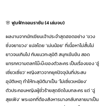
🌸
ฟูมฟักจอมราชัน (4 เล่มจบ)
ผลงานจากนักเขียนเจ้าประจำสุดฮอตอย่าง ‘ขวง
ซั่งจยาขวง’ แปลโดย ‘เม่นน้อย’ ที่เนื้อหาไม่สั้นไม่
ยาวจนเกินไป กับแนวทะลุมิติ สนุกเข้มข้น สอด
แทรกความตลกโบ๊ะบ๊ะของตัวละคร เป็นเรื่องของ 'อู๋
เซี่ยวเซี่ยว' หญิงสาวจากยุคปัจจุบันที่ประสบ
อุบัติเหตุ ทำให้ทะลุมิติมาเป็น ‘โม่เซี่ยวเหนียง’
ตัวประกอบหญิงผู้ชั่วร้ายสุดขีดในบทละคร แต่ ‘ฉู่
สุยเฟิง’ พระเอกที่ต้องสังหารนางกลับกลายมาเป็น