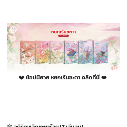
❤️
ช้อปนิยาย หยกเร้นชะตา คลิกที่นี่
❤️
🌸
จุติรักพลิกชะตาร้าย (7 เล่มจบ)