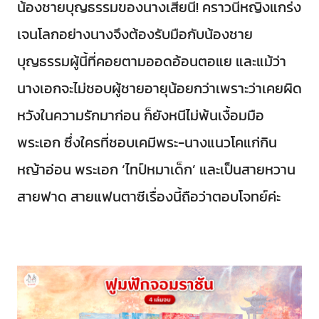
น้องชายบุญธรรมของนางเสียนี่! คราวนี้หญิงแกร่ง
เจนโลกอย่างนางจึงต้องรับมือกับน้องชาย
บุญธรรมผู้นี้ที่คอยตามออดอ้อนตอแย และแม้ว่า
นางเอกจะไม่ชอบผู้ชายอายุน้อยกว่าเพราะว่าเคยผิด
หวังในความรักมาก่อน ก็ยังหนีไม่พ้นเงื้อมมือ
พระเอก ซึ่งใครที่ชอบเคมีพระ-นางแนวโคแก่กิน
หญ้าอ่อน พระเอก ‘ไทป์หมาเด็ก’ และเป็นสายหวาน
สายฟาด สายแฟนตาซีเรื่องนี้ถือว่าตอบโจทย์ค่ะ