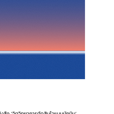
ังสือ ‘จิตวิทยาการตัดสินใจแบบนักบิน’