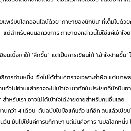
แพร่บนโลกออนไลน์ด้วย ‘ภาษาของนักบิน’ ที่เต็มไปด้วย
ี แต่สำหรับคนนอกวงการ ภาษาดังกล่าวนี้ไม่ใช่แค่เข้าใจยาก
ยนเนื้อหาให้ ‘ลึกขึ้น’ แต่เป็นการเขียนให้ ‘เข้าใจง่ายขึ้น’
การท่านหนึ่ง ซึ่งไม่ได้ทำแค่ตรวจเฉพาะคำผิด แต่เขาพย
นทั่วไปอ่านแล้วอาจจะไม่เข้าใจ เขาทักในประโยคที่นักบินอา
เจน’ สำหรับเรา อาจไม่ได้เข้าใจได้ง่ายดายสำหรับคนอื่นเลย
ว่า 4 เดือน ต้นฉบับในมือแก้แล้ว แก้อีก ลบแล้วเขียนให
วัน มันไม่ใช่แค่การแก้ภาษา แต่มันคือการ ‘แปลโลกหนึ่ง ไป