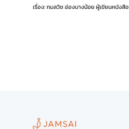
เรื่อง: กมลวิช อ่องบางน้อย ผู้เขียนหนังส