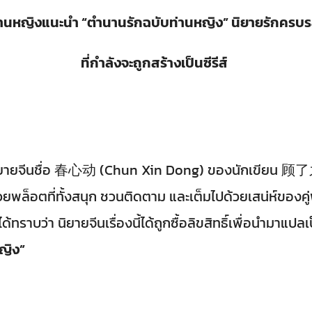
่านหญิงแนะนำ “ตำนานรักฉบับท่านหญิง”
นิยายรักครบ
ที่กำลังจะถูกสร้างเป็นซีรีส์
ยจีนชื่อ 春心动 (Chun Xin Dong) ของนักเขียน 顾了之 (กู้
้วยพล็อตที่ทั้งสนุก ชวนติดตาม และเต็มไปด้วยเสน่ห์ของค
ได้ทราบว่า นิยายจีนเรื่องนี้ได้ถูกซื้อลิขสิทธิ์เพื่อนำม
ญิง”