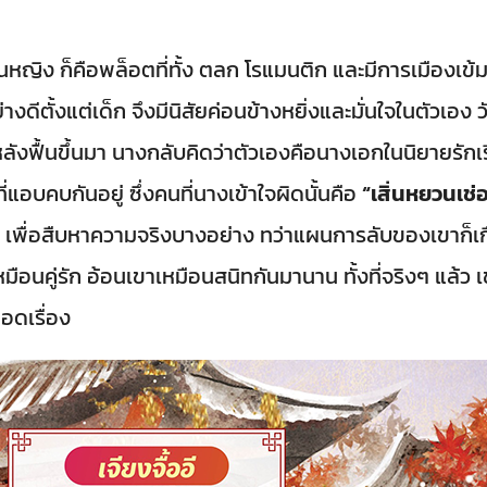
หญิง ก็คือพล็อตที่ทั้ง ตลก โรแมนติก และมีการเมืองเข้ม
ย่างดีตั้งแต่เด็ก จึงมีนิสัยค่อนข้างหยิ่งและมั่นใจในตัวเ
ื้นขึ้นมา นางกลับคิดว่าตัวเองคือนางเอกในนิยายรักเรื่อ
่แอบคบกันอยู่ ซึ่งคนที่นางเข้าใจผิดนั้นคือ
“เสิ่นหยวนเช่
เพื่อสืบหาความจริงบางอย่าง ทว่าแผนการลับของเขาก็เกื
นคู่รัก อ้อนเขาเหมือนสนิทกันมานาน ทั้งที่จริงๆ แล้ว เข
อดเรื่อง