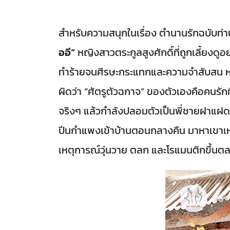
สำหรับความสนุกในเรื่อง ตำนานรักฉบับท่าน
ออี”
หญิงสาวตระกูลสูงศักดิ์ที่ถูกเลี้ยงดูอ
ทำร้ายจนศีรษะกระแทกและความจำสับสน หลังฟ
ผิดว่า “ศัตรูตัวฉกาจ” ของตัวเองคือคนรักที
จริงๆ แล้วกำลังปลอมตัวเป็นพี่ชายฝาแฝด 
ปีนกำแพงเข้าบ้านตอนกลางคืน มาหาเขาเหมือ
เหตุการณ์วุ่นวาย ตลก และโรแมนติกขึ้นตล