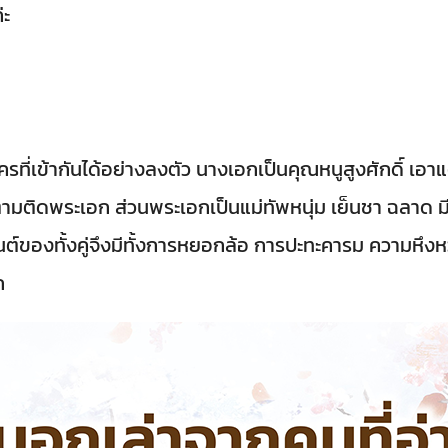
่ะ
ที่เข้ากันได้อย่างลงตัว นางเอกเป็นคุณหนูสูงศักดิ์ เอาแ
มติดพระเอก ส่วนพระเอกเป็นแม่ทัพหนุ่ม เย็นชา ฉลาด มี
มเมนต์ของทั้งคู่จึงมีทั้งการหยอกล้อ การปะทะคารม ความหึ
ก