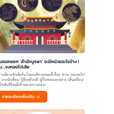
นซอกแซก ‘สำนักบูรพา’ จะมีหน่วยอะไรบ้าง l
าน...จงถอยไปเสีย
านนิยายรักเข้มข้น โรแมนติก คอมเมดี้ เรื่อง ‘ท่าน...จงถอยไป
’ จากนักเขียน ‘ปู้ติงหลิวหลี’ ผู้ปั้นพระเอกอย่าง ‘เสิ่นเสวียน’
เป็นขันทีโดยมีเป้าหมายบางอย่าง
รายละเอียดเพิ่มเติม