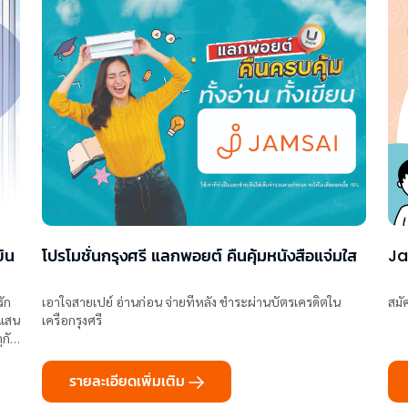
ขิน
โปรโมชั่นกรุงศรี แลกพอยต์ คืนคุ้มหนังสือแจ่มใส
Ja
รัก
เอาใจสายเปย์ อ่านก่อน จ่ายทีหลัง ชำระผ่านบัตรเครดิตใน
สมั
นแสน
เครือกรุงศรี
ูกัน
รายละเอียดเพิ่มเติม