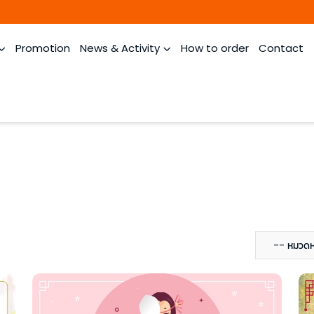
Promotion
News & Activity
How to order
Contact
-- หมวดหม