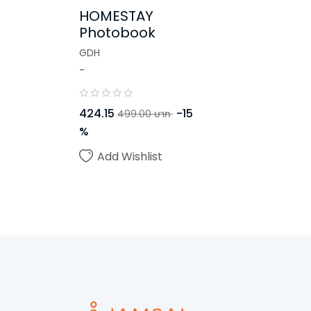
HOMESTAY
Photobook
GDH
-
424.15
-
15
499.00
บาท
%
Add Wishlist