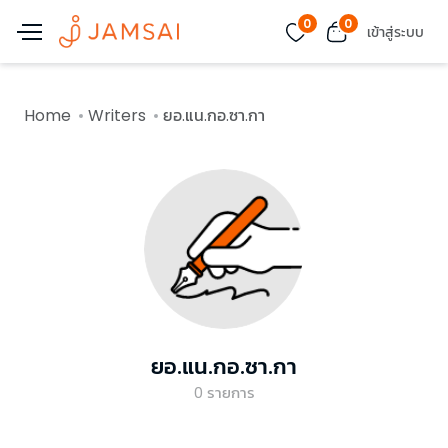
0
0
เข้าสู่ระบบ
Home
Writers
ยอ.แน.กอ.ซา.กา
ยอ.แน.กอ.ซา.กา
0
รายการ