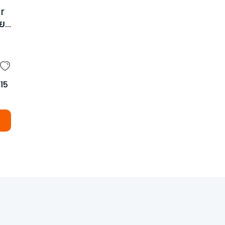
r
าย
-
15