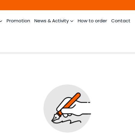
Promotion
News & Activity
How to order
Contact