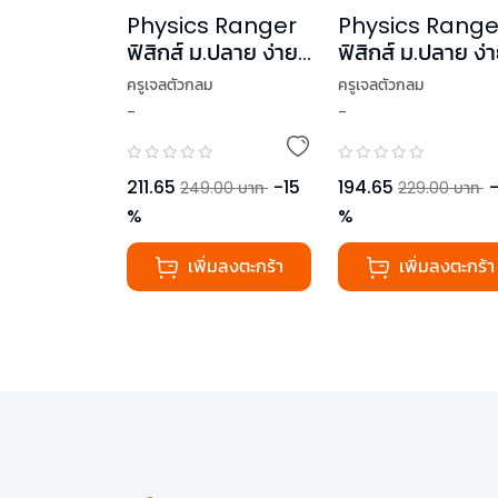
Physics Ranger
Physics Range
ฟิสิกส์ ม.ปลาย ง่าย
ฟิสิกส์ ม.ปลาย ง่
เว่อร์ๆ! เล่ม 2
เว่อร์ๆ! เล่ม 1
ครูเจลตัวกลม
ครูเจลตัวกลม
-
-
211.65
-
15
194.65
249.00
บาท
229.00
บาท
%
%
เพิ่มลงตะกร้า
เพิ่มลงตะกร้า