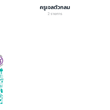
ครูเจลตัวกลม
2
รายการ