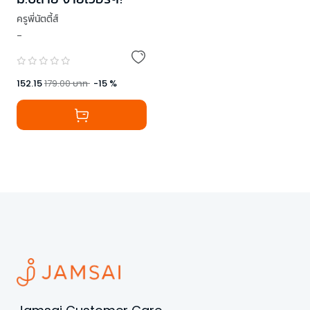
ครูพี่นัตตี้ส์
-
152.15
179.00
บาท
-
15
%