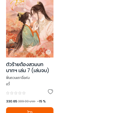
ตัวร้ายต้องสวมบท
บาทฯ เล่ม 7 (เล่มจบ)
ฟั่นถวนเถาจื่อค่ง
อวี้
330.65
389.00
บาท
-
15
%