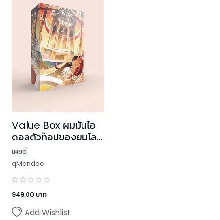
Value Box ผมมันไอ
ดอลตัวท็อปของยมโลก
(เล่ม 3 + Box)
เผยตี๋
qMondae
949.00
บาท
Add Wishlist