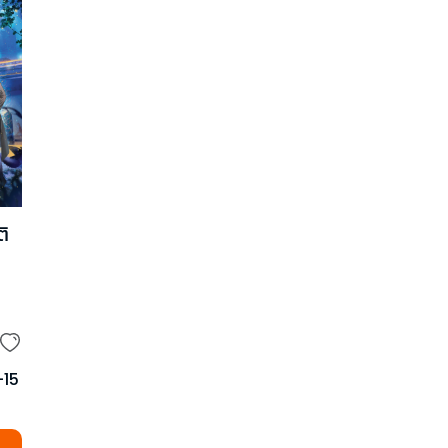
ติ
-
15