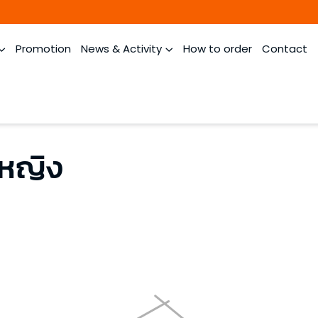
Promotion
News & Activity
How to order
Contact
กหญิง