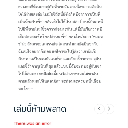
ส่วนเธอก็ต้องมาอยู่กับพี่ชายฉัน งานนี้สามารถตัดสิน
ใจได้ง่ายเลยล่ะ ในเมื่อชีวิตนี้ยังไงก็หนีจากการเป็นพี่
เป็นน้องกับพี่ชายตัวจริงไม่ได้ งั้น ‘สตาร์’คนนี้ก็ขอหนี
ไปมีพี่ชายใหม่ชั่วคราวก่อนละกัน แต่นี่มันเรียกว่าหนี
เสือปะจระเข้หรือเปล่านะ พี่ชายคนใหม่อย่าง ‘ควอท
ซ์’น่ะ ถึงเขาจะโคตรหล่อ โคตรเท่ แถมยังเย็นชากับ
ฉันสมใจอยากก็เถอะ แต่ใครจะไปรู้ล่ะว่าเขามีแก๊ง
อันธพาลเป็นของตัวเองด้วย แถมยังเกรี้ยวกราด ดุดัน
และขี้รำคาญเป็นที่สุด แล้วแบบนี้ฉันจะทนอยู่กับเขา
ไปได้ตลอดรอดฝั่งมั้ยเนี่ย หวังว่าเขาคงจะไม่ฆ่าฉัน
ตายแล้วหมกไว้ในคอนโดฯ ซะก่อนจะครบหนึ่งเดือน
นะ โฮ~~
เล่มนี้ห้ามพลาด
There was an error