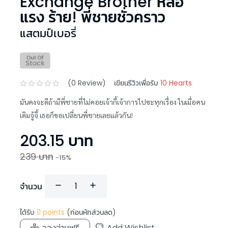
Exchange Brother หล่อ
แรง ร้าย! พี่ชายชั่วคราว
แสตมป์เบอรี่
(
0
Review)
เขียนรีวิวเพื่อรับ
10 Hearts
มันคงจะดีถ้ามีพี่ชายที่ไม่คอยเจ้ากี้เจ้าการไปซะทุกเรื่อง ในเมื่อคน
เดิมจู้จี้ เธอก็ขอเปลี่ยนพี่ชายเลยแล้วกัน!
203.15
บาท
239
บาท
-
15
%
จำนวน
ได้รับ
11
points
(ก่อนหักส่วนลด)
ลองอ่านฟรี
Add Wishlist