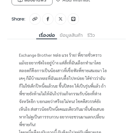
Share:
เรื่องย่อ
ข้อมูลสินค้า
รีวิว
Exchange Brother หล่อ แรง ร้าย! พี่ชายชั่วคราว
แม้จะอยากขัดใจอยู่บ้าง แต่สิ่งที่ฉันเลือกทำมาโดย
ตลอดก็คือการเป็นน้องสาวที่เชื่อฟังพี่ชายเสมอมา โอ
เคๆ ก็มีบ้างแหละที่ฉันแอบดื้อไปหน่อย ได้ข่าวว่าฉัน
ก็ไม่ใช่เด็กปีหนึ่งแล้วนะ ขึ้นปีสอง ได้เป็นรุ่นพี่แล้ว ถ้า
พี่ชายยังห้ามไม่ให้ฉันไปร่วมกิจกรรมรับน้องที่ต่าง
จังหวัดอีก บอกเลยว่าศรีจะไม่ทน! โชคดีสวรรค์ยัง
เห็นใจ ส่งสาวน้อยปีหนึ่งคณะเดียวกันมายื่นข้อเสนอ
หากไม่ดูเป็นการรบกวน อยากจะชวนมาแลกเปลี่ยน
พี่ชายกัน!
โดยหนึ่งเดือนนับจากนี้ ฉันต้องไปอยู่กับพี่ชายเธอ