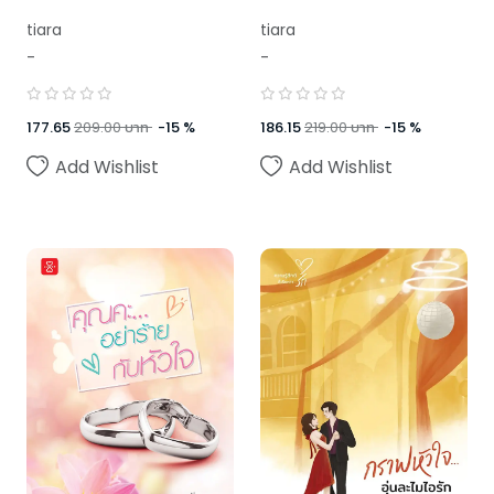
tiara
tiara
-
-
177.65
209.00
บาท
-
15
%
186.15
219.00
บาท
-
15
%
Add Wishlist
Add Wishlist