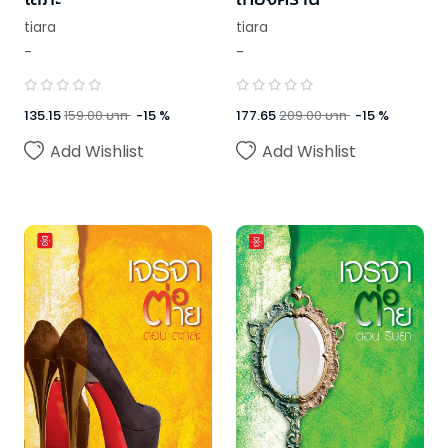
tiara
tiara
-
-
135.15
159.00
บาท
-
15
%
177.65
209.00
บาท
-
15
%
Add Wishlist
Add Wishlist