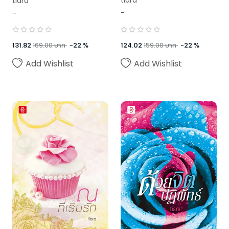
tiara
tiara
-
-
124.02
159.00
บาท
-
22
%
131.82
169.00
บาท
-
22
%
Add Wishlist
Add Wishlist